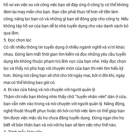
hồ sơ xin việc so với công việc bạn sẽ đáp ứng ở công ty có thể không
đem lại may mắn cho bạn. Bạn cần phải thực tế hơn về tiền làm
công, năng lực bạn có và những gì bạn sẽ đóng góp cho công ty. Nếu
không tập hồ sơ của bạn dễ bị nhà tuyển dụng cho vào danh sách bỏ
qua lắm.
5. Đọc chọn lọc
Có rất nhiều thông tin tuyển dụng ở nhiều ngành nghề và vị trí khác
nhau. Đừng làm mất thời gian tìm kiếm và đọc những yêu cầu tuyển
dụng khi không thuộc phạm trù lĩnh vực của bạn nhé. Hãy đọc chọn
lọc và thấy nó phù hợp với chuyên môn của bạn thì nên tìm hiểu kỹ
hơn. Đừng nói rằng bạn sẽ chờ cho tới ngày mai, bởi vì đôi khi, ngày
mai có thể không bao giờ có.
4. Đi vào cửa hàng và nói chuyện với người quản lý
Thậm chí nếu bạn không nhìn thấy chữ “tuyển nhân viên” dán ở cửa,
bạn vẫn nên vào trong và nói chuyện với người quản lý. Năng động,
nghệ thuật thuyết phục hoặc dò hỏi cơ hội việc làm có thể giúp bạn
tìm được việc mặc dù họ chưa đăng tuyển dụng. Đừng ngại cho họ
biết về bản thân bạn và nói với họ bạn sẽ làm việc như thế nào.
3. Trình mẫu làm việc