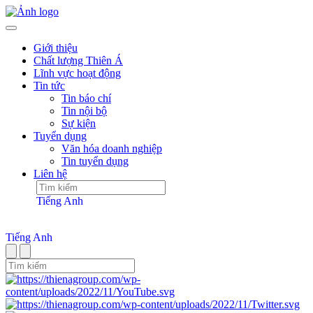
Giới thiệu
Chất lượng Thiên Á
Lĩnh vực hoạt động
Tin tức
Tin báo chí
Tin nội bộ
Sự kiện
Tuyển dụng
Văn hóa doanh nghiệp
Tin tuyển dụng
Liên hệ
Tiếng Anh
Tiếng Anh