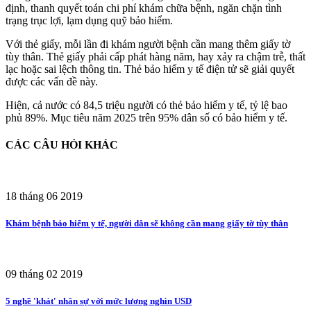
định, thanh quyết toán chi phí khám chữa bệnh, ngăn chặn tình
trạng trục lợi, lạm dụng quỹ bảo hiểm.
Với thẻ giấy, mỗi lần đi khám người bệnh cần mang thêm giấy tờ
tùy thân. Thẻ giấy phải cấp phát hàng năm, hay xảy ra chậm trễ, thất
lạc hoặc sai lệch thông tin. Thẻ bảo hiểm y tế điện tử sẽ giải quyết
được các vấn đề này.
Hiện, cả nước có 84,5 triệu người có thẻ bảo hiểm y tế, tỷ lệ bao
phủ 89%. Mục tiêu năm 2025 trên 95% dân số có bảo hiểm y tế.
CÁC CÂU HỎI KHÁC
18 tháng 06 2019
Khám bệnh bảo hiểm y tế, người dân sẽ không cần mang giấy tờ tùy thân
09 tháng 02 2019
5 nghề 'khát' nhân sự với mức lương nghìn USD