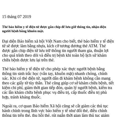
15 tháng 07 2019
Thẻ bảo hiểm y tế điện tử được gắn chip để lưu giữ thông tin, nhận diện
người bệnh bằng khuôn mặt.
Đại diện Bảo hiểm xã hội Việt Nam cho biết, thẻ bảo hiểm y tế điện
tử sẽ được làm bằng nhựa, kích cỡ tương đương thẻ ATM. Thẻ
được gắn chip điện tử lưu trữ thông tin người tham gia, thuận lợi
cho quá trình theo dõi và điều trị bệnh khi toàn bộ lịch sử khám
chữa bệnh được lưu lại trên thẻ.
Thẻ bảo hiểm y tế điện tử cho phép xác thực người bệnh bằng
thông tin sinh trắc học (vân tay, khuôn mặt) nhanh chóng, chính
xác. Khi có thẻ điện tử, người dân đi khám bệnh không cần mang
theo các giấy tờ tùy thân. Thẻ cũng giúp cơ sở khám chữa bệnh, tiết
kiệm chi phí, giảm thời gian tiếp đón, quản lý người bệnh, kiểm tra
các lần khám chữa bệnh phục vụ điều trị, cấp thuốc điều trị phù
hợp, tránh kháng thuốc.
Ngoài ra, cơ quan Bảo hiểm Xã hội cũng sẽ cắt giảm các thủ tục
hành chính trong lĩnh vực bảo hiểm y tế như đổi thẻ, điều chỉnh
thông tin trên thẻ, thu hồi thẻ, rút ngắn thời gian làm thủ tục giám