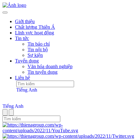
Giới thiệu
Chất lượng Thiên Á
Lĩnh vực hoạt động
Tin tức
Tin báo chí
Tin nội bộ
Sự kiện
Tuyển dụng
Văn hóa doanh nghiệp
Tin tuyển dụng
Liên hệ
Tiếng Anh
Tiếng Anh