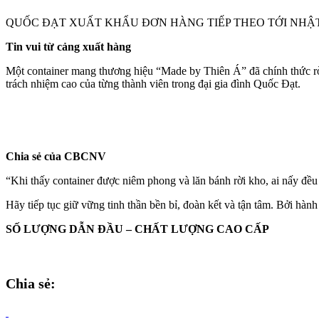
QUỐC ĐẠT XUẤT KHẨU ĐƠN HÀNG TIẾP THEO TỚI NHẬ
Tin vui từ cảng xuất hàng
Một container mang thương hiệu “Made by Thiên Á” đã chính thức rời 
trách nhiệm cao của từng thành viên trong đại gia đình Quốc Đạt.
Chia sẻ của CBCNV
“Khi thấy container được niêm phong và lăn bánh rời kho, ai nấy đều 
Hãy tiếp tục giữ vững tinh thần bền bỉ, đoàn kết và tận tâm. Bởi hành
SỐ LƯỢNG DẪN ĐẦU – CHẤT LƯỢNG CAO CẤP
Chia sẻ: