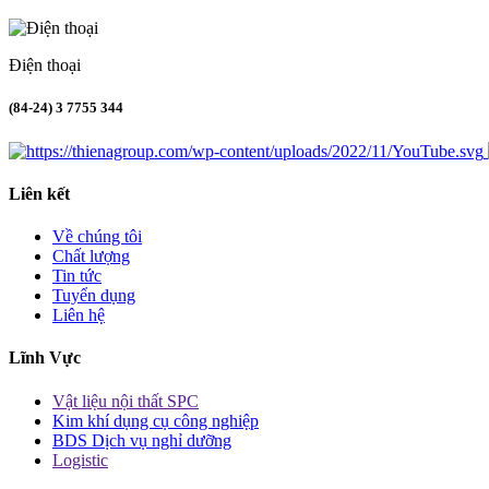
Điện thoại
(84-24) 3 7755 344
Liên kết
Về chúng tôi
Chất lượng
Tin tức
Tuyển dụng
Liên hệ
Lĩnh Vực
Vật liệu nội thất SPC
Kim khí dụng cụ công nghiệp
BDS Dịch vụ nghỉ dưỡng
Logistic