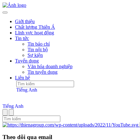
Giới thiệu
Chất lượng Thiên Á
Lĩnh vực hoạt động
Tin tức
Tin báo chí
Tin nội bộ
Sự kiện
Tuyển dụng
Văn hóa doanh nghiệp
Tin tuyển dụng
Liên hệ
Tiếng Anh
Tiếng Anh
Theo dõi qua email