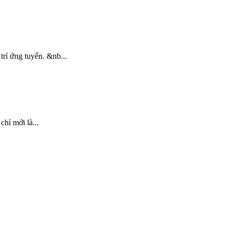
trí ứng tuyển. &nb...
hỉ mới là...