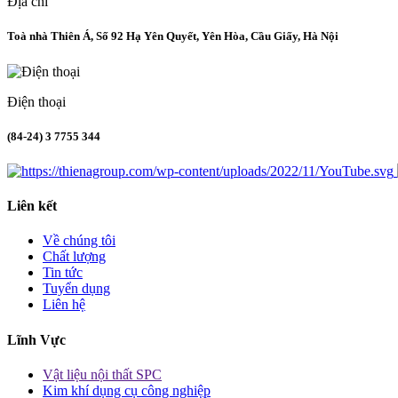
Địa chỉ
Toà nhà Thiên Á, Số 92 Hạ Yên Quyết, Yên Hòa, Cầu Giấy, Hà Nội
Điện thoại
(84-24) 3 7755 344
Liên kết
Về chúng tôi
Chất lượng
Tin tức
Tuyển dụng
Liên hệ
Lĩnh Vực
Vật liệu nội thất SPC
Kim khí dụng cụ công nghiệp