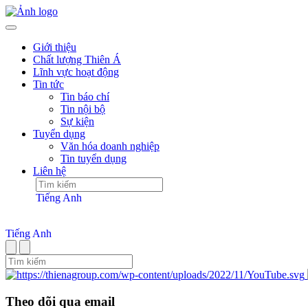
Giới thiệu
Chất lượng Thiên Á
Lĩnh vực hoạt động
Tin tức
Tin báo chí
Tin nội bộ
Sự kiện
Tuyển dụng
Văn hóa doanh nghiệp
Tin tuyển dụng
Liên hệ
Tiếng Anh
Tiếng Anh
Theo dõi qua email