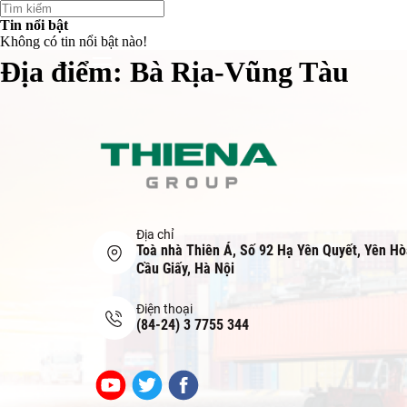
Tin nổi bật
Không có tin nổi bật nào!
Địa điểm:
Bà Rịa-Vũng Tàu
Địa chỉ
Toà nhà Thiên Á, Số 92 Hạ Yên Quyết, Yên Hò
Cầu Giấy, Hà Nội
Điện thoại
(84-24) 3 7755 344